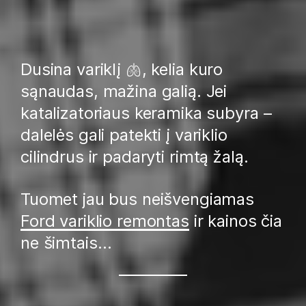
Dusina variklį 🫁, kelia kuro
sąnaudas, mažina galią. Jei
katalizatoriaus keramika subyra –
dalelės gali patekti į variklio
cilindrus ir padaryti rimtą žalą.
Tuomet jau bus neišvengiamas
Ford variklio remontas
ir kainos čia
ne šimtais…