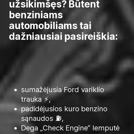
užsikimšęs? Būtent
benziniams
automobiliams tai
dažniausiai pasireiškia:
sumažėjusia Ford variklio
trauka ⚡,
padidėjusios kuro benzino
sąnaudos ⛽,
Dega „Check Engine“ lemputė