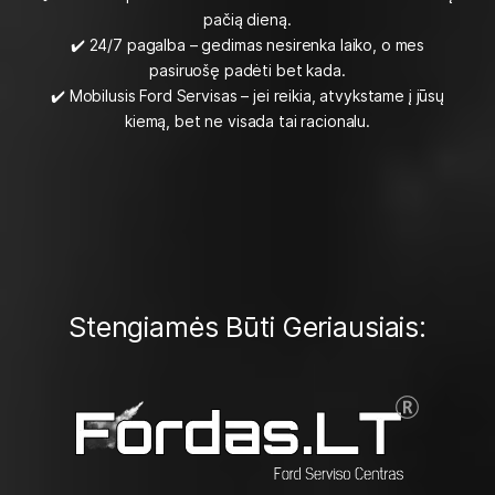
pačią dieną.
✔️ 24/7 pagalba – gedimas nesirenka laiko, o mes
pasiruošę padėti bet kada.
✔️ Mobilusis Ford Servisas – jei reikia, atvykstame į jūsų
kiemą, bet ne visada tai racionalu.
Stengiamės Būti Geriausiais: