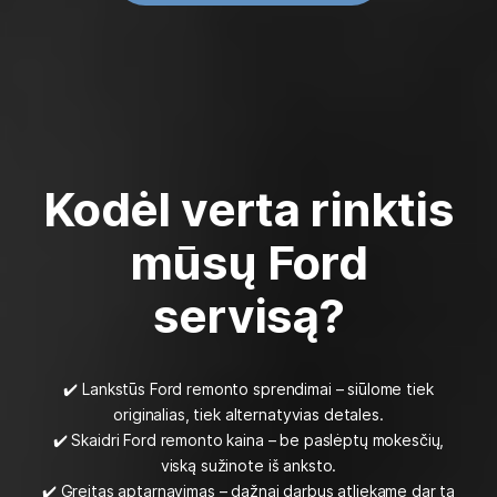
Kodėl verta rinktis
mūsų Ford
servisą?
✔️ Lankstūs Ford remonto sprendimai – siūlome tiek
originalias, tiek alternatyvias detales.
✔️ Skaidri Ford remonto kaina – be paslėptų mokesčių,
viską sužinote iš anksto.
✔️ Greitas aptarnavimas – dažnai darbus atliekame dar tą