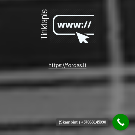
https://fordas.lt
(Skambinti) +37063145090