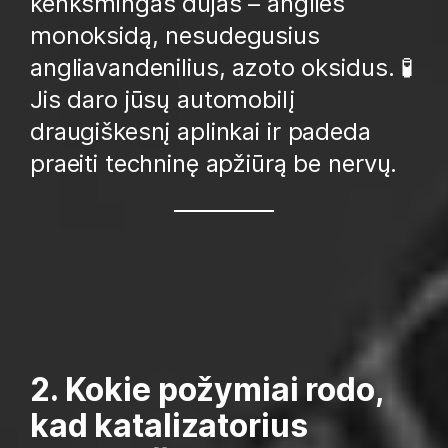
kenksmingas dujas – anglies
monoksidą, nesudegusius
angliavandenilius, azoto oksidus. 🧪
Jis daro jūsų automobilį
draugiškesnį aplinkai ir padeda
praeiti techninę apžiūrą be nervų.
2. Kokie požymiai rodo,
kad katalizatorius