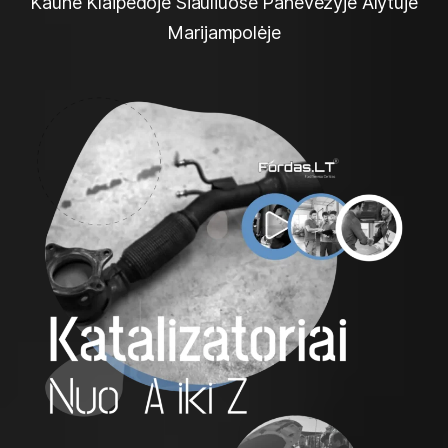
Kaune Klaipėdoje Šiauliuose Panevėžyje Alytuje
Marijampolėje