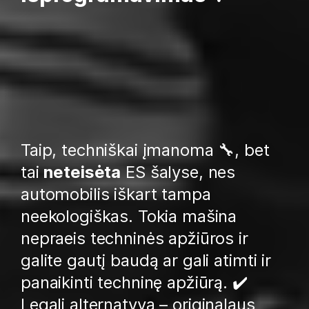
Taip, techniškai įmanoma 🔧, bet
tai
neteisėta
ES šalyse, nes
automobilis iškart tampa
neekologiškas. Tokia mašina
nepraeis techninės apžiūros ir
galite gautį baudą ar gali atimti ir
panaikinti techninę apžiūrą. ✔️
Legali alternatyva – originalaus