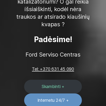
katalizatoriumi? O gal reikia
išsiaiškinti, kodėl nėra
traukos ar atsirado kiaušinių
kvapas ?
Padėsime!
Ford Serviso Centras
Tel: +370 631 45 090
Skambinti +
Internetu 24/7 +