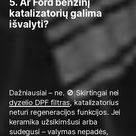
5. Ar Ford benzinį
katalizatorių galima
išvalyti?
Dažniausiai – ne. 🚫 Skirtingai nei
dyzelio DPF filtras
, katalizatorius
neturi regeneracijos funkcijos. Jei
keramika užsikimšusi arba
sudegusi – valymas nepadės,