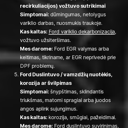
recirkuliacijos) vožtuvo sutrikimai
Simptomai:
dūmingumas, netolygus
variklio darbas, nuosmukis traukoje.
Kas kaltas:
Ford variklio dekarbonizacija
,
vožtuvo užsiteršimas.
Mes darome:
Ford EGR valymas arba
keitimas, tikriname, ar EGR neprivedė prie
DPF problemų.
Ford Duslintuvo / vamzdžių nuotėkis,
korozija ar švilpimas
Simptomai:
šnypštimas, sklindantis
triukšmas, matomi spragiai arba juodos
angos aplink sujungimus.
Kas kaltas:
korozija, smūgiai, pažeidimai.
Mes darome:
Ford duslintuvo suvirinimas,