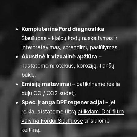
Kompiuterinė Ford diagnostika
Šiauliuose – klaidų kodų nuskaitymas ir
interpretavimas, sprendimų pasiūlymas.
Akustinė ir vizualinė apžiūra
–
nustatome nuotėkius, koroziją, flanšų
būklę.
Emisijų matavimai
– patikriname realią
dujų CO / CO2 sudėtį.
Spec. įranga DPF regeneracijai
– jei
reikia, atstatome filtrą
atlikdami Dpf filtro
valymą Fordui Šiauliuose
ar siūlome
keitimą.