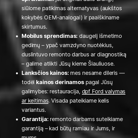
siūlome patikimas alternatyvas (aukštos
kokybės OEM-analogai) ir paaiškiname
skirtumus.
Mobilus sprendimas:
daugelį išmetimo
gedimų – ypač vamzdyno nuotėkius,
duslintuvo remonto darbus ar diagnostiką
– galime atlikti Jūsų kieme Šiauliuose.
Lanksčios kainos:
mes nesame dileris —
todėl
kainos derinamos
pagal Jūsų
galimybes: restauracija,
dpf Ford valymas
ar keitimas
. Visada pateikiame kelis
variantus.
Garantija:
remonto darbams suteikiame
garantiją – kad būtų ramiau ir Jums, ir
mums.