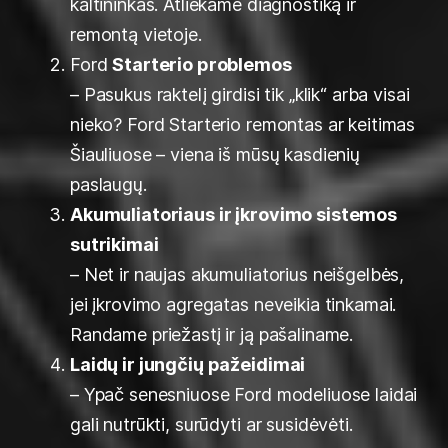
kaltininkas. Atliekame diagnostiką ir
remontą vietoje.
Ford
Starterio problemos
– Pasukus raktelį girdisi tik „klik“ arba visai
nieko? Ford Starterio remontas ar keitimas
Šiauliuose – viena iš mūsų kasdienių
paslaugų.
Akumuliatoriaus ir įkrovimo sistemos
sutrikimai
– Net ir naujas akumuliatorius neišgelbės,
jei įkrovimo agregatas neveikia tinkamai.
Randame priežastį ir ją pašaliname.
Laidų ir jungčių pažeidimai
– Ypač senesniuose Ford modeliuose laidai
gali nutrūkti, surūdyti ar susidėvėti.