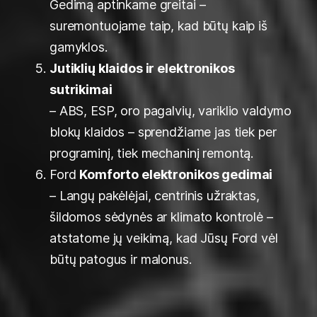
Gedimą aptinkame greitai –
suremontuojame taip, kad būtų kaip iš
gamyklos.
Jutiklių klaidos ir elektronikos
sutrikimai
– ABS, ESP, oro pagalvių, variklio valdymo
blokų klaidos – sprendžiame jas tiek per
programinį, tiek mechaninį remontą.
Ford
Komforto elektronikos gedimai
– Langų pakėlėjai, centrinis užraktas,
šildomos sėdynės ar klimato kontrolė –
atstatome jų veikimą, kad Jūsų Ford vėl
būtų patogus ir malonus.