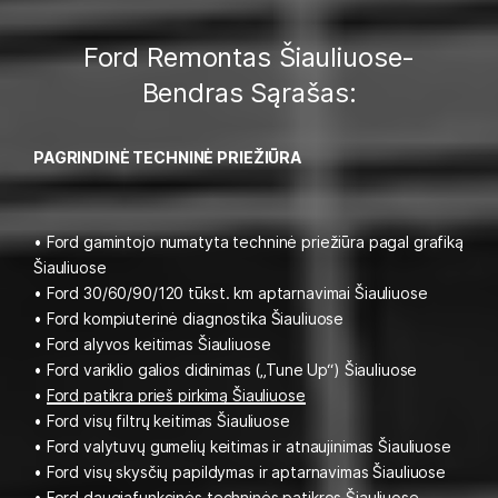
Ford Remontas Šiauliuose-
Bendras Sąrašas:
PAGRINDINĖ TECHNINĖ PRIEŽIŪRA
• Ford gamintojo numatyta techninė priežiūra pagal grafiką
Šiauliuose
• Ford 30/60/90/120 tūkst. km aptarnavimai Šiauliuose
• Ford kompiuterinė diagnostika Šiauliuose
• Ford alyvos keitimas Šiauliuose
• Ford variklio galios didinimas („Tune Up“) Šiauliuose
•
Ford patikra prieš pirkimą Šiauliuose
• Ford visų filtrų keitimas Šiauliuose
• Ford valytuvų gumelių keitimas ir atnaujinimas Šiauliuose
• Ford visų skysčių papildymas ir aptarnavimas Šiauliuose
• Ford daugiafunkcinės techninės patikros Šiauliuose