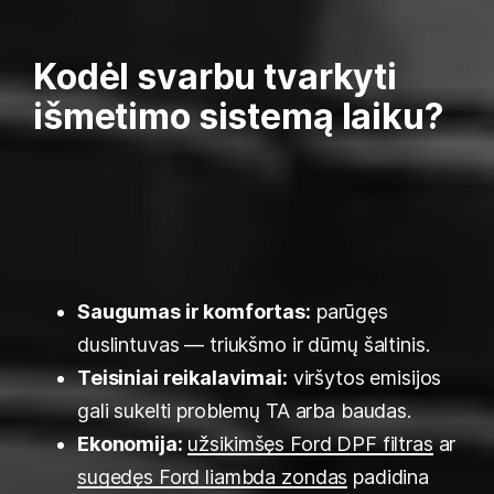
Kodėl svarbu tvarkyti
išmetimo sistemą laiku?
Saugumas ir komfortas:
parūgęs
duslintuvas — triukšmo ir dūmų šaltinis.
Teisiniai reikalavimai:
viršytos emisijos
gali sukelti problemų TA arba baudas.
Ekonomija:
užsikimšęs Ford DPF filtras
ar
sugedęs Ford liambda zondas
padidina