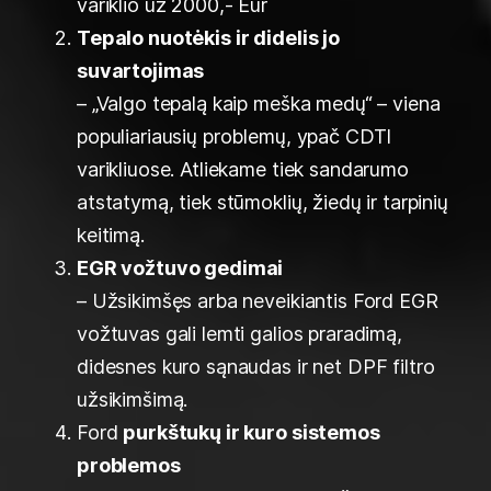
variklio už 2000,- Eur
Tepalo nuotėkis ir didelis jo
suvartojimas
– „Valgo tepalą kaip meška medų“ – viena
populiariausių problemų, ypač CDTI
varikliuose. Atliekame tiek sandarumo
atstatymą, tiek stūmoklių, žiedų ir tarpinių
keitimą.
EGR vožtuvo gedimai
– Užsikimšęs arba neveikiantis Ford EGR
vožtuvas gali lemti galios praradimą,
didesnes kuro sąnaudas ir net DPF filtro
užsikimšimą.
Ford
purkštukų ir kuro sistemos
problemos