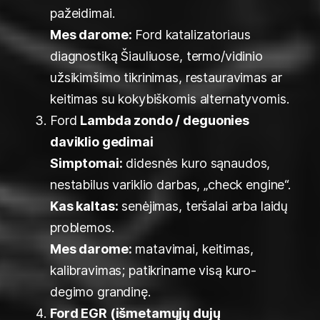
pažeidimai.
Mes darome:
Ford katalizatoriaus
diagnostiką Šiauliuose, termo/vidinio
užsikimšimo tikrinimas, restauravimas ar
keitimas su kokybiškomis alternatyvomis.
Ford
Lambda zondo / deguonies
daviklio gedimai
Simptomai:
didesnės kuro sąnaudos,
nestabilus variklio darbas, „check engine“.
Kas kaltas:
senėjimas, teršalai arba laidų
problemos.
Mes darome:
matavimai, keitimas,
kalibravimas; patikriname visą kuro-
degimo grandinę.
Ford EGR (išmetamųjų dujų