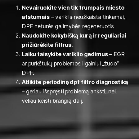
Nevairuokite vien tik trumpais miesto
atstumais
– variklis neužkaista tinkamai,
DPF neturės galimybės regeneruotis
Naudokite kokybišką kurą ir reguliariai
prižiūrėkite filtrus.
Laiku taisykite variklio gedimus
– EGR
ar purkštukų problemos ilgainiui „žudo“
DPF.
Atlikite
periodinę dpf filtro diagnostiką
– geriau išspręsti problemą anksti, nei
vėliau keisti brangią dalį.