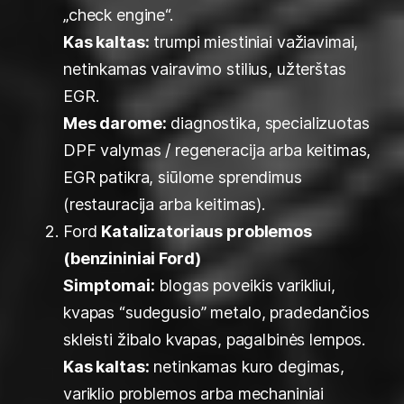
„check engine“.
Kas kaltas:
trumpi miestiniai važiavimai,
netinkamas vairavimo stilius, užterštas
EGR.
Mes darome:
diagnostika, specializuotas
DPF valymas / regeneracija arba keitimas,
EGR patikra, siūlome sprendimus
(restauracija arba keitimas).
Ford
Katalizatoriaus problemos
(benzininiai Ford)
Simptomai:
blogas poveikis varikliui,
kvapas “sudegusio” metalo, pradedančios
skleisti žibalo kvapas, pagalbinės lempos.
Kas kaltas:
netinkamas kuro degimas,
variklio problemos arba mechaniniai