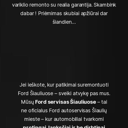
variklio remonto su realia garantija. Skambink
dabar ! Priėmimas skubiai apžiūrai dar
šiandien…
Jei ieškote, kur patikimai suremontuoti
Ford Šiauliuose – sveiki atvykę pas mus.
Mūsų
Ford servisas Šiauliuose
– tai
ne oficialus Ford autoservisas Šiaulių
mieste – kur automobiliai tvarkomi
protingai, lanksčiai ir be dirbtinai