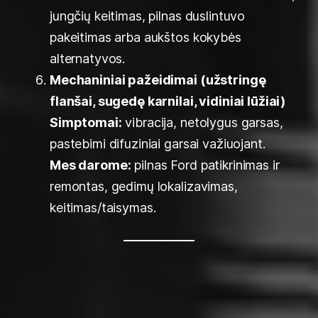
jungčių keitimas, pilnas duslintuvo
pakeitimas arba aukštos kokybės
alternatyvos.
Mechaniniai pažeidimai (užstringę
flanšai, sugedę karnilai, vidiniai lūžiai)
Simptomai:
vibracija, netolygus garsas,
pastebimi difuziniai garsai važiuojant.
Mes darome:
pilnas Ford patikrinimas ir
remontas, gedimų lokalizavimas,
keitimas/taisymas.