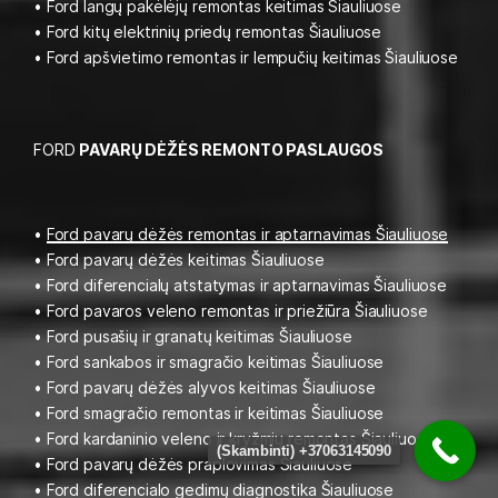
• Ford langų pakėlėjų remontas keitimas Šiauliuose
• Ford kitų elektrinių priedų remontas Šiauliuose
• Ford apšvietimo remontas ir lempučių keitimas Šiauliuose
FORD
PAVARŲ DĖŽĖS REMONTO PASLAUGOS
•
Ford pavarų dėžės remontas ir aptarnavimas Šiauliuose
• Ford pavarų dėžės keitimas Šiauliuose
• Ford diferencialų atstatymas ir aptarnavimas Šiauliuose
• Ford pavaros veleno remontas ir priežiūra Šiauliuose
• Ford pusašių ir granatų keitimas Šiauliuose
• Ford sankabos ir smagračio keitimas Šiauliuose
• Ford pavarų dėžės alyvos keitimas Šiauliuose
• Ford smagračio remontas ir keitimas Šiauliuose
• Ford kardaninio veleno ir kryžmių remontas Šiauliuose
(Skambinti) +37063145090
• Ford pavarų dėžės praplovimas Šiauliuose
• Ford diferencialo gedimų diagnostika Šiauliuose