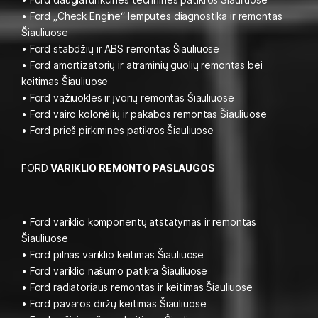
• Ford „Check Engine“ lemputės diagnostika ir remontas
Šiauliuose
• Ford stabdžių ir ABS remontas Šiauliuose
• Ford amortizatorių ir atraminių guolių remontas bei
keitimas Šiauliuose
• Ford važiuoklės ir įvorių remontas Šiauliuose
• Ford vairo kolonėlių ir pakabos remontas Šiauliuose
• Ford prieš pirkiminės patikros Šiauliuose
FORD
VARIKLIO REMONTO PASLAUGOS
• Ford variklio komponentų atstatymas ir remontas
Šiauliuose
• Ford pilnas variklio keitimas Šiauliuose
• Ford variklio našumo patikra Šiauliuose
• Ford radiatoriaus remontas ir keitimas Šiauliuose
• Ford pavaros diržų keitimas Šiauliuose