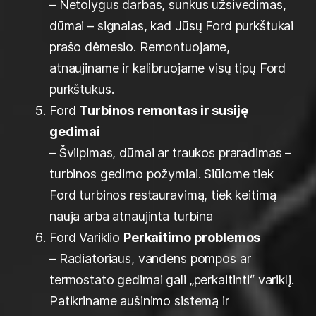
– Netolygus darbas, sunkus užsivedimas,
dūmai – signalas, kad Jūsų Ford purkštukai
prašo dėmesio. Remontuojame,
atnaujiname ir kalibruojame visų tipų Ford
purkštukus.
Ford
Turbinos remontas ir susiję
gedimai
– Švilpimas, dūmai ar traukos praradimas –
turbinos gedimo požymiai. Siūlome tiek
Ford turbinos restauravimą, tiek keitimą
nauja arba atnaujinta turbina
Ford Variklio
Perkaitimo problemos
– Radiatoriaus, vandens pompos ar
termostato gedimai gali „perkaitinti“ variklį.
Patikriname aušinimo sistemą ir